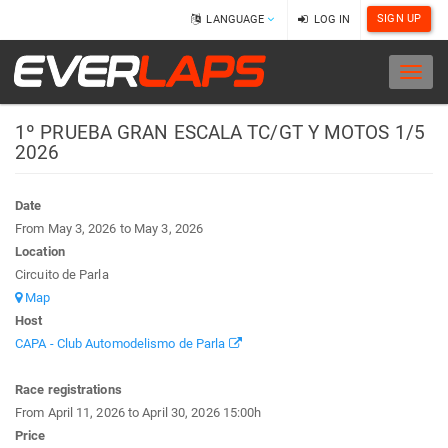
SIGN UP
LANGUAGE
LOG IN
Toggl
naviga
1º PRUEBA GRAN ESCALA TC/GT Y MOTOS 1/5
2026
Date
From May 3, 2026 to May 3, 2026
Location
Circuito de Parla
Map
Host
CAPA - Club Automodelismo de Parla
Race registrations
From April 11, 2026 to April 30, 2026
15:00h
Price