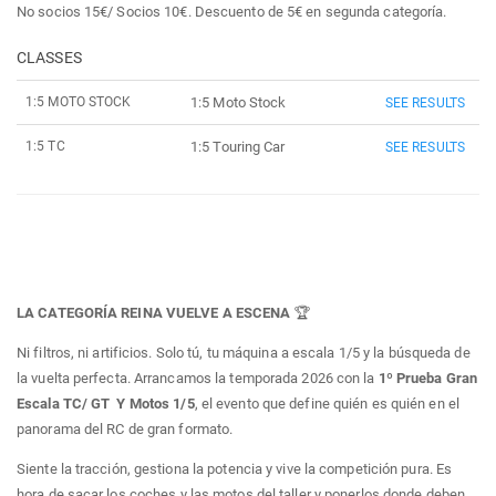
No socios 15€/ Socios 10€. Descuento de 5€ en segunda categoría.
CLASSES
1:5 MOTO STOCK
1:5 Moto Stock
SEE RESULTS
1:5 TC
1:5 Touring Car
SEE RESULTS
LA CATEGORÍA REINA VUELVE A ESCENA
🏆
Ni filtros, ni artificios. Solo tú, tu máquina a escala 1/5 y la búsqueda de
la vuelta perfecta. Arrancamos la temporada 2026 con la
1º Prueba Gran
Escala TC/ GT Y Motos 1/5
, el evento que define quién es quién en el
panorama del RC de gran formato.
Siente la tracción, gestiona la potencia y vive la competición pura. Es
hora de sacar los coches y las motos del taller y ponerlos donde deben