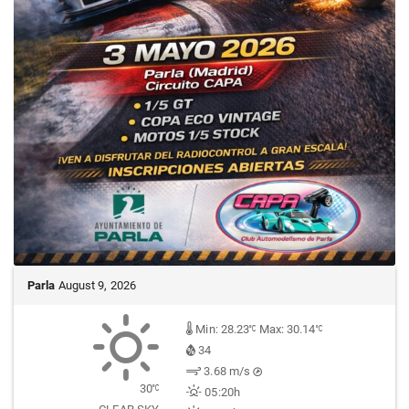
Parla
August 9, 2026
Min: 28.23
Max: 30.14
34
3.68 m/s
30
05:20h