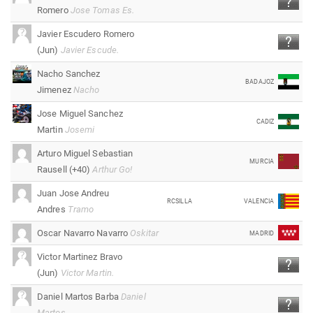
Romero
Jose Tomas Es.
Javier Escudero Romero
(Jun)
Javier Escude.
Nacho Sanchez
BADAJOZ
Jimenez
Nacho
Jose Miguel Sanchez
CADIZ
Martin
Josemi
Arturo Miguel Sebastian
MURCIA
Rausell (+40)
Arthur Go!
Juan Jose Andreu
RCSILLA
VALENCIA
Andres
Tramo
Oscar Navarro Navarro
Oskitar
MADRID
Victor Martinez Bravo
(Jun)
Victor Martin.
Daniel Martos Barba
Daniel
Martos