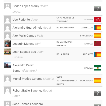
Cedric Lopez Mouly
Cedric
Lopez
CRVV-MONTES DE
Use Pariente
Usepi
MADRID
TOLEDO RC
Alejandro Gual Almela
Agual
RC BUGGY MORÓ
CASTELLON
Alex Valls Camba
Valls
BARCELONA
RC CARREFOUR
Joaquin Moreno
Kirri
MURCIA
EXPRESS
Joan Espasa Bou
Joan
RC LA NUCIA
ALICANTE
Espasa
Alejandro Perez
MALAGA
Bernal
Alejandro P
CLUB
Manel Prades Colome
Manelix
AUTOMODELISME LA
TARRAGONA
RAPITA
Robert Batlle Sanchez
Robert
Batlle
Jose Tomas Escudero