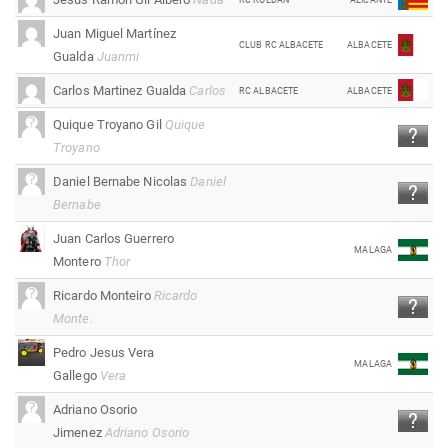
RC ROLDAN
ALICANTE
Juan Miguel Martínez
CLUB RC ALBACETE
ALBACETE
Gualda
Juanmi
Carlos Martinez Gualda
Carlos
RC ALBACETE
ALBACETE
Quique Troyano Gil
Quique
Troyano
Daniel Bernabe Nicolas
Daniel
Bernabe
Juan Carlos Guerrero
MALAGA
Montero
Thor
Ricardo Monteiro
Ricardo
Monte.
Pedro Jesus Vera
MALAGA
Gallego
Vera
Adriano Osorio
Jimenez
Adriano Osorio