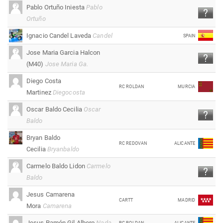
Pablo Ortuño Iniesta
Pablo
Ortuño
Ignacio Candel Laveda
Candel
SPAIN
Jose Maria Garcia Halcon
(M40)
Jose Maria Ga.
Diego Costa
RC ROLDAN
MURCIA
Martinez
Diegocosta
Oscar Baldo Cecilia
Oscar
Baldo
Bryan Baldo
RC REDOVAN
ALICANTE
Cecilia
Bryanbaldo
Carmelo Baldo Lidon
Carmelo
Baldo
Jesus Camarena
CARTT
MADRID
Mora
Camarena
Jesus Ramón Gil Albero
Nada