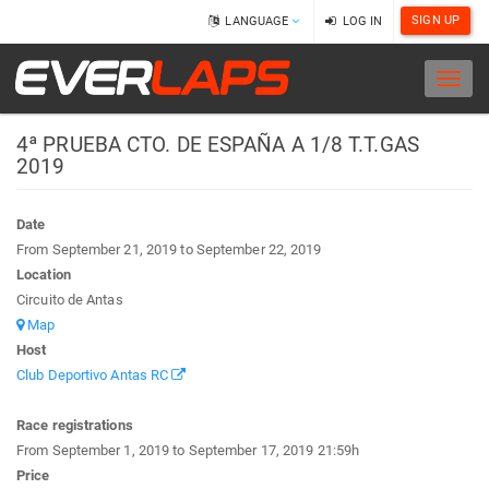
SIGN UP
LANGUAGE
LOG IN
Toggl
naviga
4ª PRUEBA CTO. DE ESPAÑA A 1/8 T.T.GAS
2019
Date
From September 21, 2019 to September 22, 2019
Location
Circuito de Antas
Map
Host
Club Deportivo Antas RC
Race registrations
From September 1, 2019 to September 17, 2019
21:59h
Price