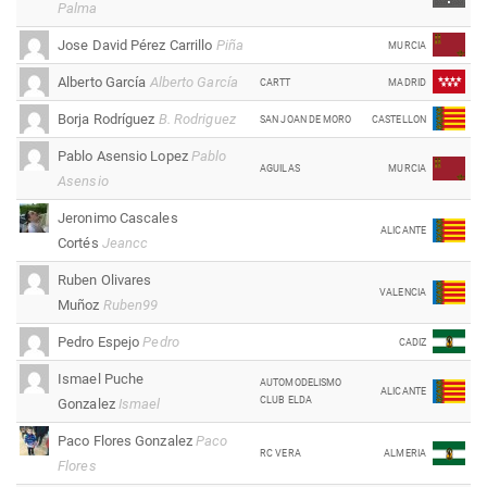
Palma
Jose David Pérez Carrillo
Piña
MURCIA
Alberto García
Alberto García
CARTT
MADRID
Borja Rodríguez
B. Rodriguez
SAN JOAN DE MORO
CASTELLON
Pablo Asensio Lopez
Pablo
AGUILAS
MURCIA
Asensio
Jeronimo Cascales
ALICANTE
Cortés
Jeancc
Ruben Olivares
VALENCIA
Muñoz
Ruben99
Pedro Espejo
Pedro
CADIZ
Ismael Puche
AUTOMODELISMO
ALICANTE
CLUB ELDA
Gonzalez
Ismael
Paco Flores Gonzalez
Paco
RC VERA
ALMERIA
Flores