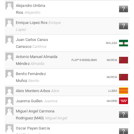
Alejandro Umbria
Rios
Alejandro
Enrique Lopez Ros
Enrique
Lopez
Juan Carlos Canas
MALAGA
Carrasco
Carlitros
Antonio Manuel Almaida
FLAP*S MODELISMO
MURCIA
Méndez
Almaida
Benito Fernández
MURCIA
Muñoz
Benito
Aleix Montero Arbos
Aleix
LLEIDA
Juanma Guillen
Juanma
MADRID
Miguel Angel Carmona
Rodriguez (M40)
Miguel Angel
Oscar Payan Garcia