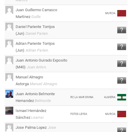
Juan Guillermo Carrasco
MURCIA
Martínez
Guille
Daniel Pariente Torrijos
(Jun)
Daniel Parien.
Adrian Pariente Torrijos
(Jun)
Adrian Parien.
Juan Antonio Guirado Exposito
(M40)
Juan Anton.
Manuel Almagro
Astorga
Manuel Almagro
Juan Antonio Belmonte
RC LA MAR DIVINA
ALMERIA
Hernandez
Belmonte
Ismael Hernández
FOTOS LEYDA
MURCIA
Sánchez
Leamsi
Jose Palma Lopez
Jose