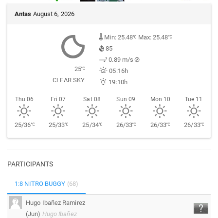
Antas
August 6, 2026
Min: 25.48
Max: 25.48
85
0.89 m/s
25
05:16h
CLEAR SKY
19:10h
Thu 06
Fri 07
Sat 08
Sun 09
Mon 10
Tue 11
25/36
25/33
25/34
26/33
26/33
26/33
PARTICIPANTS
1:8 NITRO BUGGY
(68)
Hugo Ibañez Ramirez
(Jun)
Hugo Ibañez